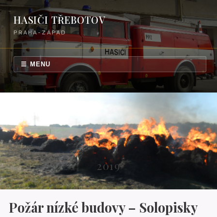
HASIČI TŘEBOTOV
PRAHA-ZÁPAD
☰ MENU
2019
Požár nízké budovy – Solopisky