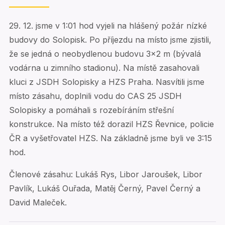
29. 12. jsme v 1:01 hod vyjeli na hlášený požár nízké
budovy do Solopisk. Po příjezdu na místo jsme zjistili,
že se jedná o neobydlenou budovu 3×2 m (bývalá
vodárna u zimního stadionu). Na místě zasahovali
kluci z JSDH Solopisky a HZS Praha. Nasvítili jsme
místo zásahu, doplnili vodu do CAS 25 JSDH
Solopisky a pomáhali s rozebíráním střešní
konstrukce. Na místo též dorazil HZS Řevnice, policie
ČR a vyšetřovatel HZS. Na základně jsme byli ve 3:15
hod.
Členové zásahu: Lukáš Rys, Libor Jaroušek, Libor
Pavlík, Lukáš Ouřada, Matěj Černý, Pavel Černý a
David Maleček.