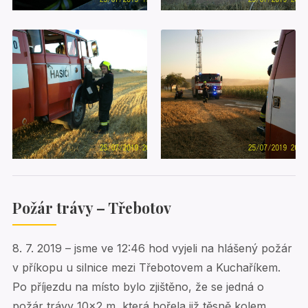
Požár trávy – Třebotov
8. 7. 2019 – jsme ve 12:46 hod vyjeli na hlášený požár
v příkopu u silnice mezi Třebotovem a Kuchaříkem.
Po příjezdu na místo bylo zjištěno, že se jedná o
požár trávy 10×2 m, která hořela již těsně kolem