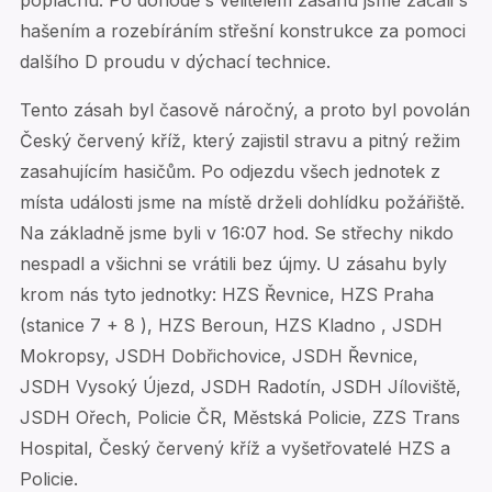
poplachu. Po dohodě s velitelem zásahu jsme začali s
hašením a rozebíráním střešní konstrukce za pomoci
dalšího D proudu v dýchací technice.
Tento zásah byl časově náročný, a proto byl povolán
Český červený kříž, který zajistil stravu a pitný režim
zasahujícím hasičům. Po odjezdu všech jednotek z
místa události jsme na místě drželi dohlídku požářiště.
Na základně jsme byli v 16:07 hod. Se střechy nikdo
nespadl a všichni se vrátili bez újmy. U zásahu byly
krom nás tyto jednotky: HZS Řevnice, HZS Praha
(stanice 7 + 8 ), HZS Beroun, HZS Kladno , JSDH
Mokropsy, JSDH Dobřichovice, JSDH Řevnice,
JSDH Vysoký Újezd, JSDH Radotín, JSDH Jíloviště,
JSDH Ořech, Policie ČR, Městská Policie, ZZS Trans
Hospital, Český červený kříž a vyšetřovatelé HZS a
Policie.