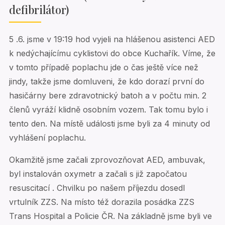
defibrilátor)
5 .6. jsme v 19:19 hod vyjeli na hlášenou asistenci AED
k nedýchajícímu cyklistovi do obce Kuchařík. Víme, že
v tomto případě poplachu jde o čas ještě více než
jindy, takže jsme domluveni, že kdo dorazí první do
hasičárny bere zdravotnický batoh a v počtu min. 2
členů vyráží klidně osobním vozem. Tak tomu bylo i
tento den. Na místě události jsme byli za 4 minuty od
vyhlášení poplachu.
Okamžitě jsme začali zprovozňovat AED, ambuvak,
byl instalován oxymetr a začali s již započatou
resuscitací . Chvilku po našem příjezdu dosedl
vrtulník ZZS. Na místo též dorazila posádka ZZS
Trans Hospital a Policie ČR. Na základně jsme byli ve