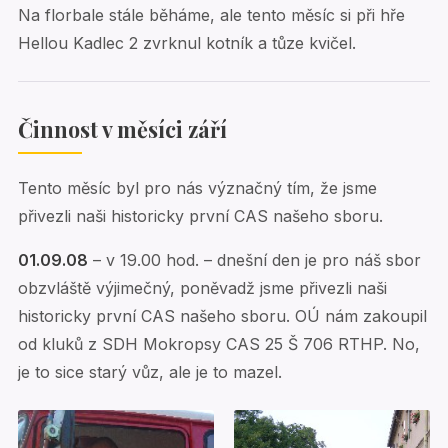
Na florbale stále běháme, ale tento měsíc si při hře
Hellou Kadlec 2 zvrknul kotník a tůze kvičel.
Činnost v měsíci září
Tento měsíc byl pro nás význačný tím, že jsme
přivezli naši historicky první CAS našeho sboru.
01.09.08
– v 19.00 hod. – dnešní den je pro náš sbor
obzvláště výjimečný, poněvadž jsme přivezli naši
historicky první CAS našeho sboru. OÚ nám zakoupil
od kluků z SDH Mokropsy CAS 25 Š 706 RTHP. No,
je to sice starý vůz, ale je to mazel.