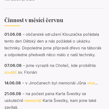
Činnost v měsíci červnu
01.06.08
– občanské sdružení Klouzačka pořádala
tento den Dětský den a nás požádali o ukázku
techniky. Dopoledne jsme připravili dřevo na táborák
a odpoledne předvedli něco málo z naší techniky.
07.06.08
– jsme vyrazili na Choteč, kde proběhla
soutěž
sv. Florián
14.06.08
– v Jinočanech byl memoriál Jůna
více
…
21.06.08
– na počest pana Karla Švestky se
uskutečnil
memoriál
Karla Švestky, kam jsme také
zavítali.