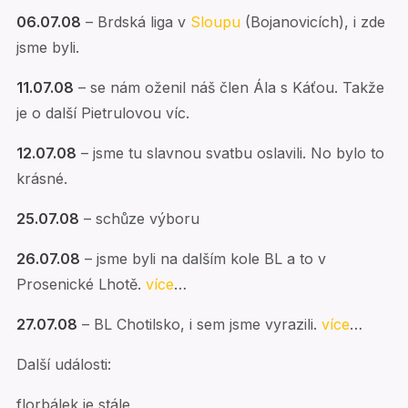
06.07.08
– Brdská liga v
Sloupu
(Bojanovicích), i zde
jsme byli.
11.07.08
– se nám oženil náš člen Ála s Káťou. Takže
je o další Pietrulovou víc.
12.07.08
– jsme tu slavnou svatbu oslavili. No bylo to
krásné.
25.07.08
– schůze výboru
26.07.08
– jsme byli na dalším kole BL a to v
Prosenické Lhotě.
více
…
27.07.08
– BL Chotilsko, i sem jsme vyrazili.
více
…
Další události:
florbálek je stále