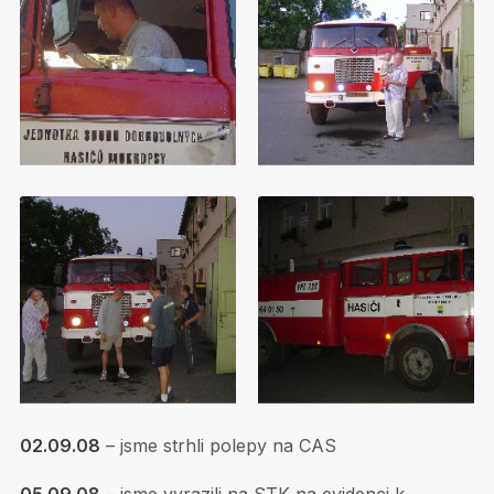
02.09.08
– jsme strhli polepy na CAS
05.09.08
– jsme vyrazili na STK na evidenci k