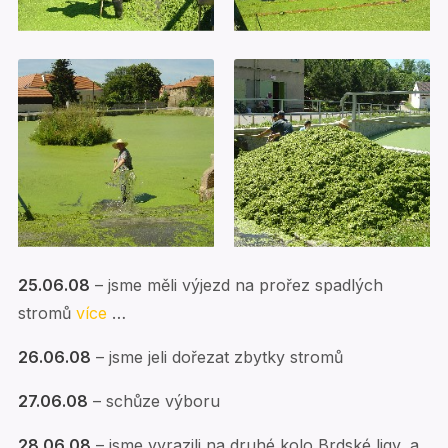
25.06.08
– jsme měli výjezd na prořez spadlých
stromů
více
…
26.06.08
– jsme jeli dořezat zbytky stromů
27.06.08
– schůze výboru
28.06.08
– jsme vyrazili na druhé kolo Brdské ligy, a