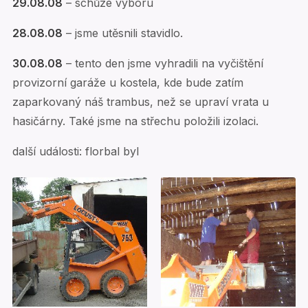
29.08.08
– schůze výboru
28.08.08
– jsme utěsnili stavidlo.
30.08.08
– tento den jsme vyhradili na vyčištění
provizorní garáže u kostela, kde bude zatím
zaparkovaný náš trambus, než se upraví vrata u
hasičárny. Také jsme na střechu položili izolaci.
další události: florbal byl