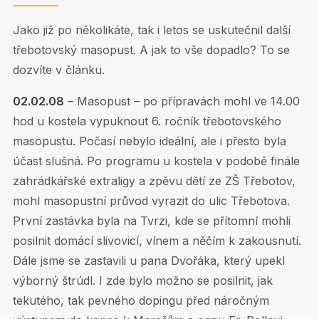
Jako již po několikáte, tak i letos se uskutečnil další
třebotovský masopust. A jak to vše dopadlo? To se
dozvíte v článku.
02.02.08
– Masopust – po přípravách mohl ve 14.00
hod u kostela vypuknout 6. ročník třebotovského
masopustu. Počasí nebylo ideální, ale i přesto byla
účast slušná. Po programu u kostela v podobě finále
zahrádkářské extraligy a zpěvu dětí ze ZŠ Třebotov,
mohl masopustní průvod vyrazit do ulic Třebotova.
První zastávka byla na Tvrzi, kde se přítomní mohli
posilnit domácí slivovicí, vínem a něčím k zakousnutí.
Dále jsme se zastavili u pana Dvořáka, který upekl
výborný štrúdl. I zde bylo možno se posilnit, jak
tekutého, tak pevného dopingu před náročným