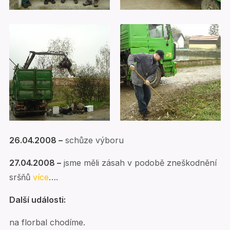
26.04.2008 –
schůze výboru
27.04.2008 –
jsme měli zásah v podobě zneškodnění
sršňů
více
….
Další události:
na florbal chodíme.