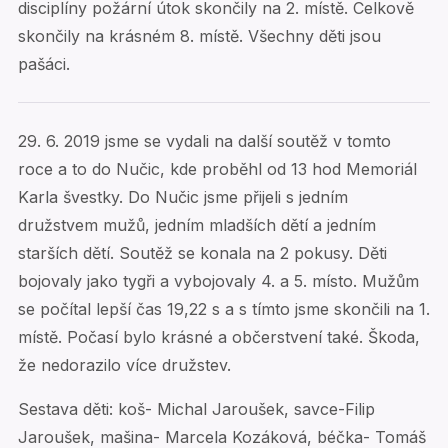
disciplíny požární útok skončily na 2. místě. Celkově
skončily na krásném 8. místě. Všechny děti jsou
pašáci.
29. 6. 2019 jsme se vydali na další soutěž v tomto
roce a to do Nučic, kde proběhl od 13 hod Memoriál
Karla švestky. Do Nučic jsme přijeli s jedním
družstvem mužů, jedním mladších dětí a jedním
starších dětí. Soutěž se konala na 2 pokusy. Děti
bojovaly jako tygři a vybojovaly 4. a 5. místo. Mužům
se počítal lepší čas 19,22 s a s tímto jsme skončili na 1.
místě. Počasí bylo krásné a občerstvení také. Škoda,
že nedorazilo více družstev.
Sestava děti: koš- Michal Jaroušek, savce-Filip
Jaroušek, mašina- Marcela Kozáková, béčka- Tomáš