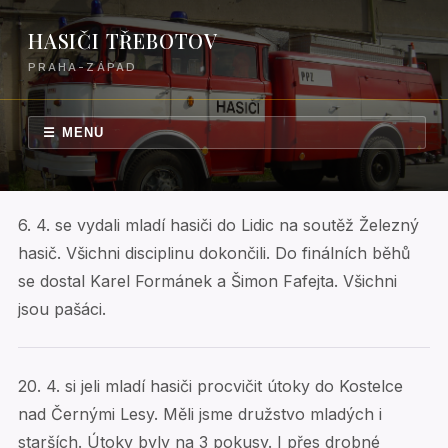
HASIČI TŘEBOTOV
PRAHA-ZÁPAD
☰ MENU
6. 4. se vydali mladí hasiči do Lidic na soutěž Železný
hasič. Všichni disciplinu dokončili. Do finálních běhů
se dostal Karel Formánek a Šimon Fafejta. Všichni
jsou pašáci.
20. 4. si jeli mladí hasiči procvičit útoky do Kostelce
nad Černými Lesy. Měli jsme družstvo mladých i
starších. Útoky byly na 3 pokusy. I přes drobné